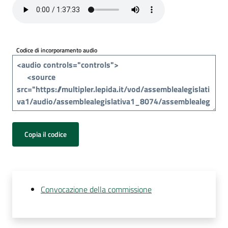
Per
i
media
Codice di incorporamento audio
Per
i
cittadini
Copia il codice
Convocazione della commissione