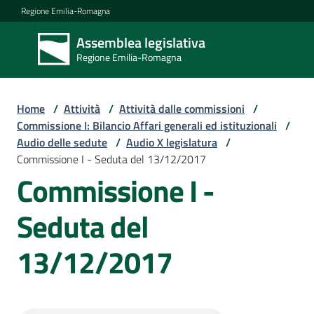
Vai al contenuto
Vai alla navigazione
Vai al footer
Regione Emilia-Romagna
Assemblea legislativa
Assemblea
Regione Emilia-Romagna
legislativa
Regione Emilia-
Romagna
Home
/
Attività
/
Attività dalle commissioni
/
Commissione I: Bilancio Affari generali ed istituzionali
/
Audio delle sedute
/
Audio X legislatura
/
Assemblea
Commissione I - Seduta del 13/12/2017
Commissione I -
Attività
Seduta del
13/12/2017
Argomenti