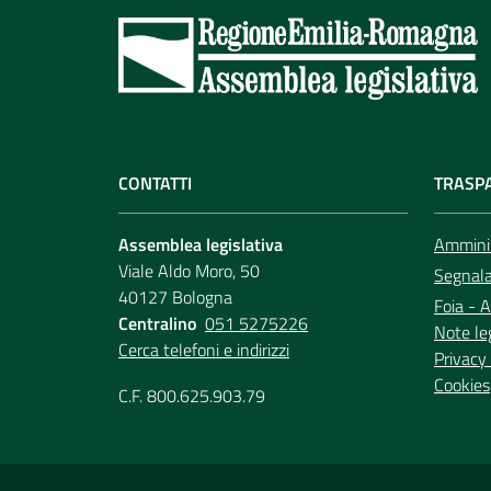
CONTATTI
TRASP
Assemblea legislativa
Amminis
Viale Aldo Moro, 50
Segnala 
40127 Bologna
Foia - A
Centralino
051 5275226
Note le
Cerca telefoni e indirizzi
Privacy 
Cookies
C.F. 800.625.903.79