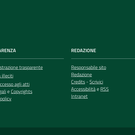
ARENZA
REDAZIONE
trazione trasparente
Responsabile sito
Redazione
illeciti
Credits
-
Scrivici
ccesso agli atti
Accessibilità
e
RSS
gali
e
Copyrights
Intranet
policy