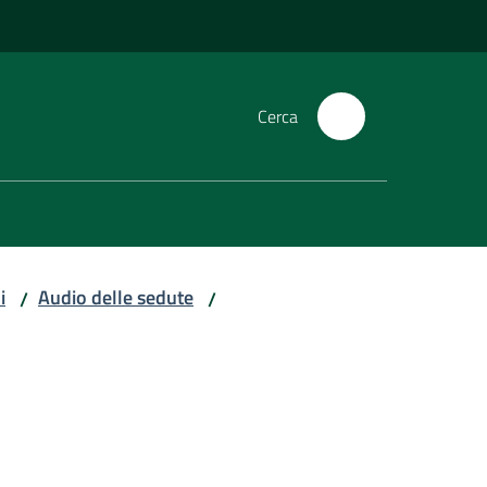
Cerca
i
Audio delle sedute
/
/