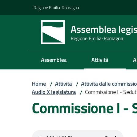
Vai al contenuto
Vai alla navigazione
Vai al footer
Regione Emilia-Romagna
Assemblea legis
Regione Emilia-Romagna
Assemblea
Attività
A
Home
Attività
Attività dalle commissio
/
/
Audio X legislatura
Commissione I - Sedu
/
Commissione I - 