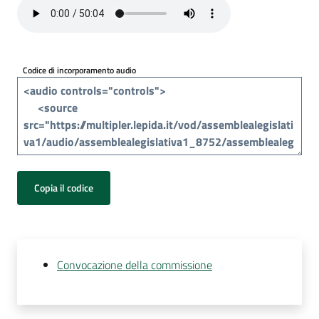
Per
i
media
Codice di incorporamento audio
Per
i
cittadini
Copia il codice
Convocazione della commissione