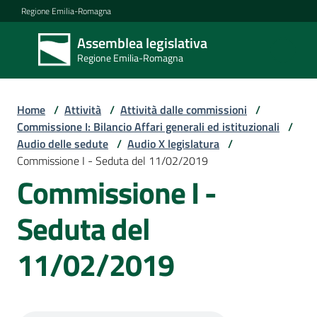
Vai al contenuto
Vai alla navigazione
Vai al footer
Regione Emilia-Romagna
Assemblea legislativa
Assemblea
Regione Emilia-Romagna
legislativa
Regione Emilia-
Romagna
Home
/
Attività
/
Attività dalle commissioni
/
Commissione I: Bilancio Affari generali ed istituzionali
/
Audio delle sedute
/
Audio X legislatura
/
Assemblea
Commissione I - Seduta del 11/02/2019
Commissione I -
Attività
Seduta del
11/02/2019
Argomenti