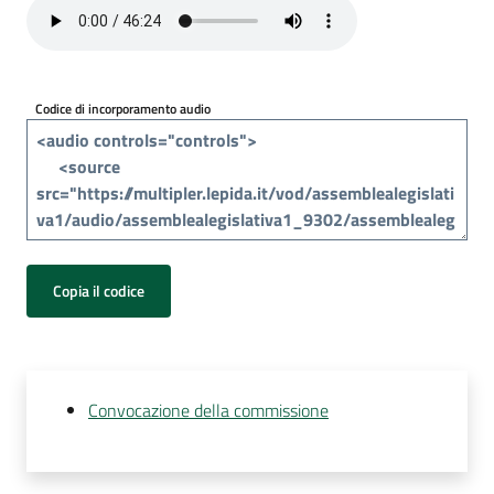
Per
i
media
Codice di incorporamento audio
Per
i
cittadini
Copia il codice
Convocazione della commissione