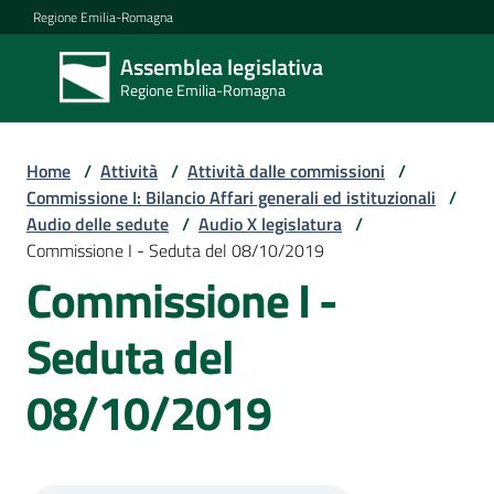
Vai al contenuto
Vai alla navigazione
Vai al footer
Regione Emilia-Romagna
Assemblea legislativa
Assemblea
Regione Emilia-Romagna
legislativa
Regione Emilia-
Romagna
Home
/
Attività
/
Attività dalle commissioni
/
Commissione I: Bilancio Affari generali ed istituzionali
/
Audio delle sedute
/
Audio X legislatura
/
Assemblea
Commissione I - Seduta del 08/10/2019
Commissione I -
Attività
Seduta del
08/10/2019
Argomenti