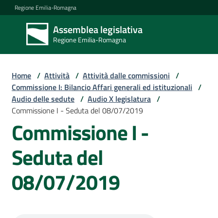
Vai al contenuto
Vai alla navigazione
Vai al footer
Regione Emilia-Romagna
Assemblea legislativa
Assemblea
Regione Emilia-Romagna
legislativa
Regione Emilia-
Romagna
Home
/
Attività
/
Attività dalle commissioni
/
Commissione I: Bilancio Affari generali ed istituzionali
/
Audio delle sedute
/
Audio X legislatura
/
Assemblea
Commissione I - Seduta del 08/07/2019
Commissione I -
Attività
Seduta del
08/07/2019
Argomenti