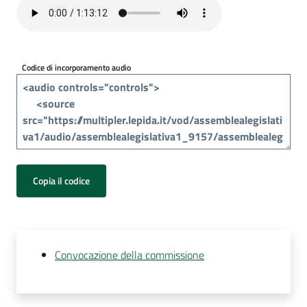
Per
i
media
Codice di incorporamento audio
Per
i
cittadini
Copia il codice
Convocazione della commissione