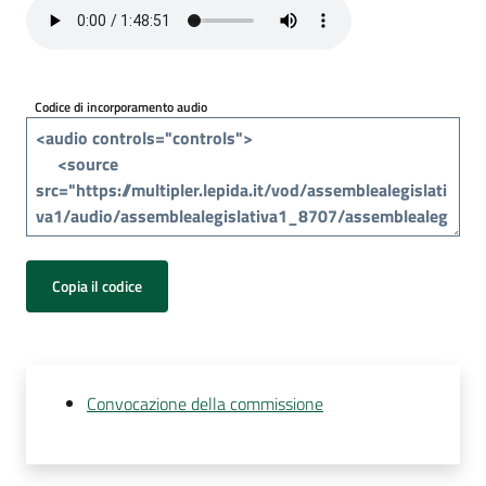
Per
i
media
Codice di incorporamento audio
Per
i
cittadini
Copia il codice
Convocazione della commissione