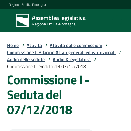
Vai al contenuto
Vai alla navigazione
Vai al footer
Regione Emilia-Romagna
Assemblea legislativa
Assemblea
Regione Emilia-Romagna
legislativa
Regione Emilia-
Romagna
Home
/
Attività
/
Attività dalle commissioni
/
Commissione I: Bilancio Affari generali ed istituzionali
/
Audio delle sedute
/
Audio X legislatura
/
Assemblea
Commissione I - Seduta del 07/12/2018
Commissione I -
Attività
Seduta del
07/12/2018
Argomenti