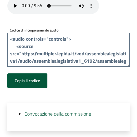
Per
i
media
Codice di incorporamento audio
Per
i
cittadini
Copia il codice
Convocazione della commissione