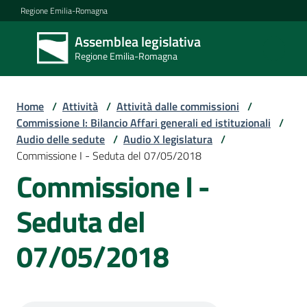
Vai al contenuto
Vai alla navigazione
Vai al footer
Regione Emilia-Romagna
Assemblea legislativa
Assemblea
Regione Emilia-Romagna
legislativa
Regione Emilia-
Romagna
Home
/
Attività
/
Attività dalle commissioni
/
Commissione I: Bilancio Affari generali ed istituzionali
/
Audio delle sedute
/
Audio X legislatura
/
Assemblea
Commissione I - Seduta del 07/05/2018
Commissione I -
Attività
Seduta del
07/05/2018
Argomenti