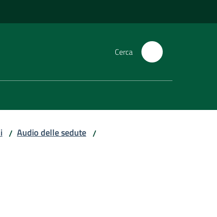
Cerca
i
Audio delle sedute
/
/