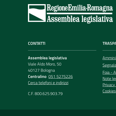
CONTATTI
TRASP
Assemblea legislativa
Amminis
Viale Aldo Moro, 50
Segnala 
40127 Bologna
Foia - A
Centralino
051 5275226
Note le
Cerca telefoni e indirizzi
Privacy 
Cookies
C.F. 800.625.903.79