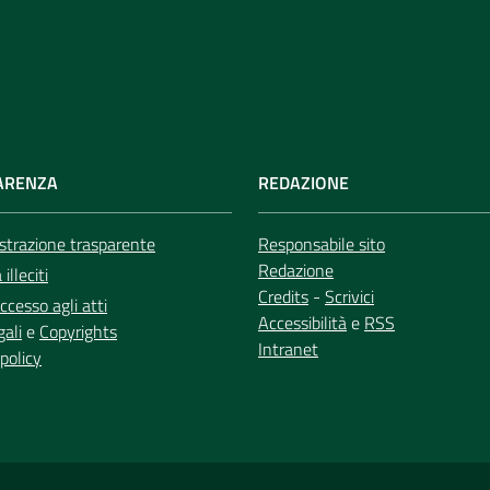
ARENZA
REDAZIONE
trazione trasparente
Responsabile sito
Redazione
illeciti
Credits
-
Scrivici
ccesso agli atti
Accessibilità
e
RSS
gali
e
Copyrights
Intranet
policy