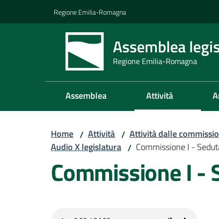
Vai al contenuto
Vai alla navigazione
Vai al footer
Regione Emilia-Romagna
Assemblea legis
Regione Emilia-Romagna
Assemblea
Attività
A
Home
Attività
Attività dalle commissio
/
/
Audio X legislatura
Commissione I - Sedu
/
Commissione I - 