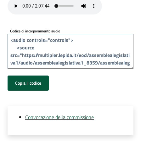
Per
i
media
Codice di incorporamento audio
Per
i
cittadini
Copia il codice
Convocazione della commissione