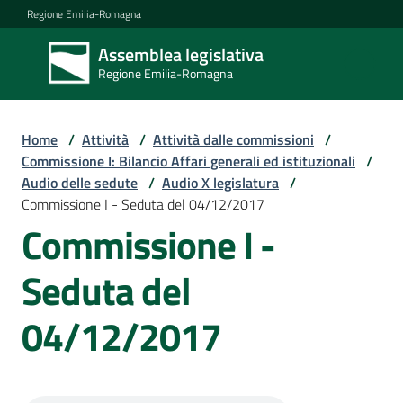
Vai al contenuto
Vai alla navigazione
Vai al footer
Regione Emilia-Romagna
Assemblea legislativa
Assemblea
Regione Emilia-Romagna
legislativa
Regione Emilia-
Romagna
Home
/
Attività
/
Attività dalle commissioni
/
Commissione I: Bilancio Affari generali ed istituzionali
/
Audio delle sedute
/
Audio X legislatura
/
Assemblea
Commissione I - Seduta del 04/12/2017
Commissione I -
Attività
Seduta del
04/12/2017
Argomenti