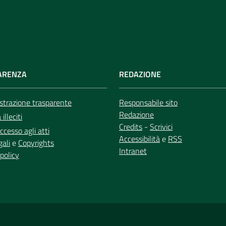
ARENZA
REDAZIONE
trazione trasparente
Responsabile sito
Redazione
illeciti
Credits
-
Scrivici
ccesso agli atti
Accessibilità
e
RSS
gali
e
Copyrights
Intranet
policy