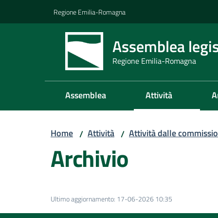
Vai al contenuto
Vai alla navigazione
Vai al footer
Regione Emilia-Romagna
Assemblea legis
Regione Emilia-Romagna
Assemblea
Attività
A
Home
Attività
Attività dalle commissio
/
/
Archivio
Ultimo aggiornamento
:
17-06-2026 10:35