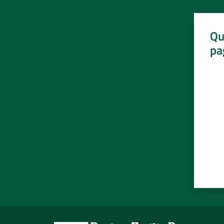
Qu
pa
Valut