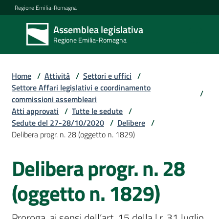
Vai al contenuto
Vai alla navigazione
Vai al footer
Regione Emilia-Romagna
Assemblea legislativa
Assemblea
Regione Emilia-Romagna
legislativa
Regione Emilia-
Romagna
Home
/
Attività
/
Settori e uffici
/
Settore Affari legislativi e coordinamento
/
commissioni assembleari
Assemblea
Atti approvati
/
Tutte le sedute
/
Sedute del 27-28/10/2020
/
Delibere
/
Delibera progr. n. 28 (oggetto n. 1829)
Attività
Delibera progr. n. 28
Argomenti
(oggetto n. 1829)
Proroga, ai sensi dell’art. 15 della l.r. 31 luglio 