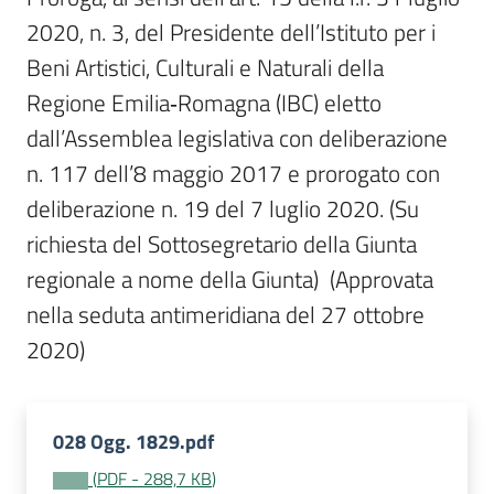
Per
2020, n. 3, del Presidente dell’Istituto per i 
i
media
Beni Artistici, Culturali e Naturali della 
Regione Emilia‐Romagna (IBC) eletto 
Per
dall’Assemblea legislativa con deliberazione 
i
n. 117 dell’8 maggio 2017 e prorogato con 
cittadini
deliberazione n. 19 del 7 luglio 2020. (Su 
richiesta del Sottosegretario della Giunta 
regionale a nome della Giunta)  (Approvata 
nella seduta antimeridiana del 27 ottobre 
2020)
028 Ogg. 1829.pdf
(
PDF
-
288,7 KB
)