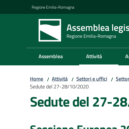
Vai al contenuto
Vai alla navigazione
Vai al footer
Regione Emilia-Romagna
Assemblea legis
Regione Emilia-Romagna
Assemblea
Attività
A
Home
Attività
Settori e uffici
Setto
/
/
/
Sedute del 27-28/10/2020
Sedute del 27-2