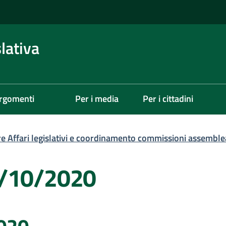
lativa
rgomenti
Per i media
Per i cittadini
re Affari legislativi e coordinamento commissioni assemble
8/10/2020