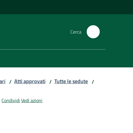
Cerca
ari
Atti approvati
Tutte le sedute
/
/
/
Condividi
Vedi azioni