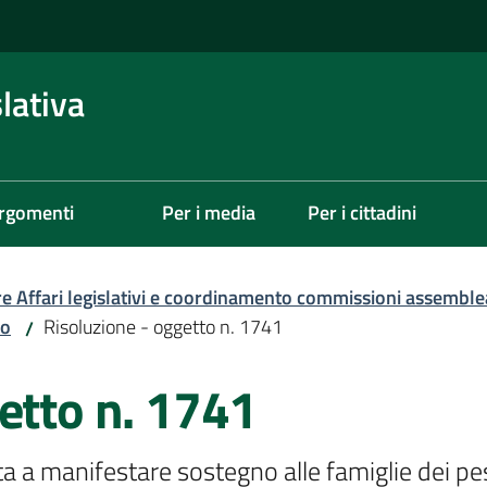
lativa
rgomenti
Per i media
Per i cittadini
re Affari legislativi e coordinamento commissioni assemble
zo
Risoluzione - oggetto n. 1741
/
etto n. 1741
a manifestare sostegno alle famiglie dei pescato