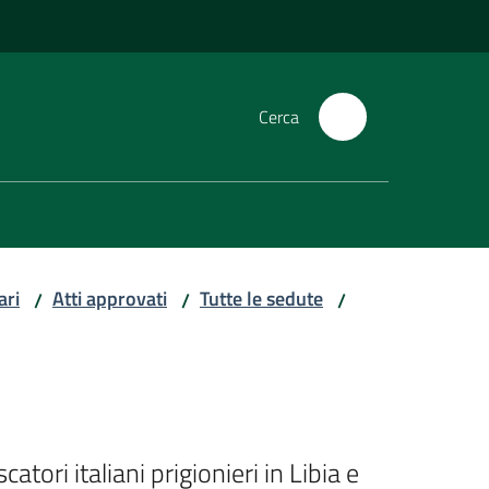
Cerca
ari
Atti approvati
Tutte le sedute
/
/
/
ri italiani prigionieri in Libia e 