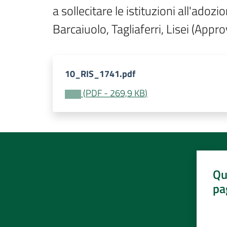
a sollecitare le istituzioni all'adozi
Barcaiuolo, Tagliaferri, Lisei (App
10_RIS_1741.pdf
(
PDF
-
269,9 KB
)
Qu
pa
Valut