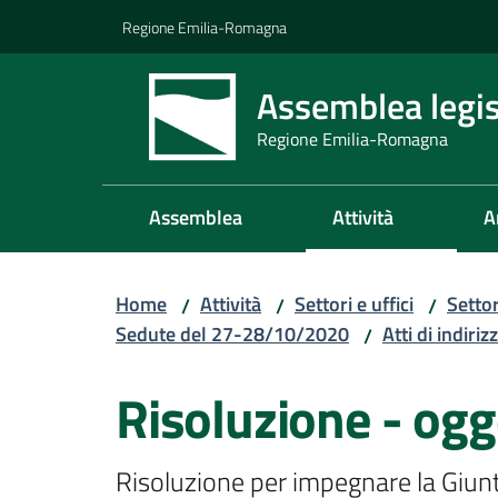
Vai al contenuto
Vai alla navigazione
Vai al footer
Regione Emilia-Romagna
Assemblea legis
Regione Emilia-Romagna
Assemblea
Attività
A
Home
Attività
Settori e uffici
Setto
/
/
/
Sedute del 27-28/10/2020
Atti di indiriz
/
Risoluzione - ogg
Risoluzione per impegnare la Giunta 