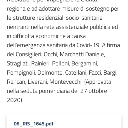
Per
regionale ad adottare misure di sostegno per 
i
media
le strutture residenziali socio-sanitarie 
rientranti nella rete assistenziale pubblica ed 
Per
in difficoltà economiche a causa 
i
dell’emergenza sanitaria da Covid-19. A firma 
cittadini
dei Consiglieri: Occhi, Marchetti Daniele, 
Stragliati, Rainieri, Pelloni, Bergamini, 
Pompignoli, Delmonte, Catellani, Facci, Bargi, 
Rancan, Liverani, Montevecchi  (Approvata 
nella seduta pomeridiana del 27 ottobre 
2020)
06_RIS_1645.pdf