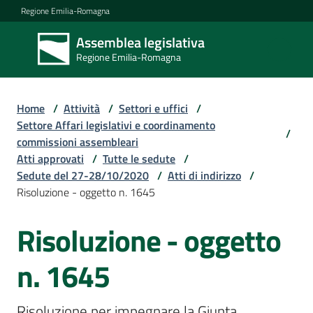
Vai al contenuto
Vai alla navigazione
Vai al footer
Regione Emilia-Romagna
Assemblea legislativa
Assemblea
Regione Emilia-Romagna
legislativa
Regione Emilia-
Romagna
Home
/
Attività
/
Settori e uffici
/
Settore Affari legislativi e coordinamento
/
commissioni assembleari
Assemblea
Atti approvati
/
Tutte le sedute
/
Sedute del 27-28/10/2020
/
Atti di indirizzo
/
Risoluzione - oggetto n. 1645
Attività
Risoluzione - oggetto
Argomenti
n. 1645
Risoluzione per impegnare la Giunta 