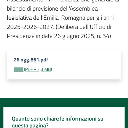
Per
bilancio di previsione dell'Assemblea 
i
media
legislativa dell'Emilia-Romagna per gli anni 
2025-2026-2027. (Delibera dell'Ufficio di 
Per
Presidenza in data 26 giugno 2025, n. 54)
i
cittadini
26 ogg.861.pdf
(
PDF
-
1,3 MB
)
Quanto sono chiare le informazioni su
questa pagina?