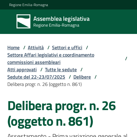
Vai al contenuto
Vai alla navigazione
Vai al footer
Regione Emilia-Romagna
Assemblea legislativa
Assemblea
Regione Emilia-Romagna
legislativa
Regione Emilia-
Romagna
Home
/
Attività
/
Settori e uffici
/
Settore Affari legislativi e coordinamento
/
commissioni assembleari
Assemblea
Atti approvati
/
Tutte le sedute
/
Sedute del 22-23/07/2025
/
Delibere
/
Delibera progr. n. 26 (oggetto n. 861)
Attività
Delibera progr. n. 26
Argomenti
(oggetto n. 861)
Assestamento - Prima variazione generale al 