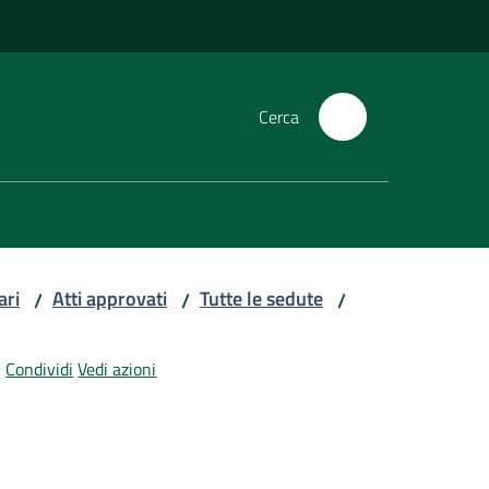
Cerca
ari
Atti approvati
Tutte le sedute
/
/
/
Condividi
Vedi azioni