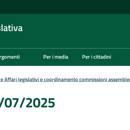
lativa
rgomenti
Per i media
Per i cittadini
re Affari legislativi e coordinamento commissioni assemble
3/07/2025