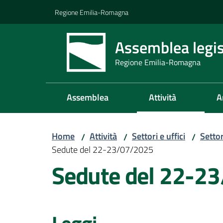
Vai al contenuto
Vai alla navigazione
Vai al footer
Regione Emilia-Romagna
Assemblea legis
Regione Emilia-Romagna
Assemblea
Attività
A
Home
Attività
Settori e uffici
Setto
/
/
/
Sedute del 22-23/07/2025
Sedute del 22-2