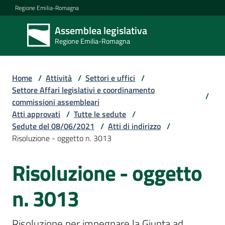
Vai al contenuto
Vai alla navigazione
Vai al footer
Regione Emilia-Romagna
Assemblea legislativa
Assemblea
Regione Emilia-Romagna
legislativa
Regione Emilia-
Romagna
Home
/
Attività
/
Settori e uffici
/
Settore Affari legislativi e coordinamento
/
commissioni assembleari
Assemblea
Atti approvati
/
Tutte le sedute
/
Sedute del 08/06/2021
/
Atti di indirizzo
/
Risoluzione - oggetto n. 3013
Attività
Risoluzione - oggetto
Argomenti
n. 3013
Risoluzione per impegnare la Giunta ad 