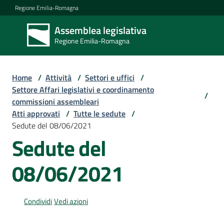
Vai al contenuto
Vai alla navigazione
Vai al footer
Regione Emilia-Romagna
Assemblea legislativa
Assemblea
Regione Emilia-Romagna
legislativa
Regione Emilia-
Romagna
Home
/
Attività
/
Settori e uffici
/
Settore Affari legislativi e coordinamento
/
commissioni assembleari
Assemblea
Atti approvati
/
Tutte le sedute
/
Sedute del 08/06/2021
Sedute del
Attività
08/06/2021
Argomenti
Condividi
Vedi azioni