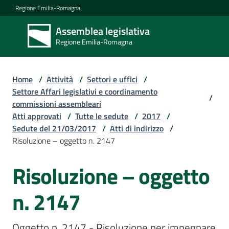
Vai al contenuto
Vai alla navigazione
Vai al footer
Regione Emilia-Romagna
Assemblea legislativa
Assemblea
Regione Emilia-Romagna
legislativa
Regione Emilia-
Romagna
Home
/
Attività
/
Settori e uffici
/
Settore Affari legislativi e coordinamento
/
commissioni assembleari
Assemblea
Atti approvati
/
Tutte le sedute
/
2017
/
Sedute del 21/03/2017
/
Atti di indirizzo
/
Risoluzione – oggetto n. 2147
Attività
Risoluzione – oggetto
Argomenti
n. 2147
Oggetto n. 2147 - Risoluzione per impegnare 