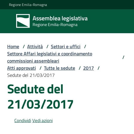
Vai al contenuto
Vai alla navigazione
Vai al footer
Regione Emilia-Romagna
Assemblea legislativa
Assemblea
Regione Emilia-Romagna
legislativa
Regione Emilia-
Romagna
Home
/
Attività
/
Settori e uffici
/
Settore Affari legislativi e coordinamento
/
commissioni assembleari
Assemblea
Atti approvati
/
Tutte le sedute
/
2017
/
Sedute del 21/03/2017
Sedute del
Attività
21/03/2017
Argomenti
Condividi
Vedi azioni