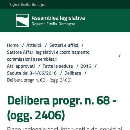
Vai al contenuto
Vai alla navigazione
Vai al footer
Regione Emilia-Romagna
Assemblea legislativa
Assemblea
Regione Emilia-Romagna
legislativa
Regione Emilia-
Romagna
Home
/
Attività
/
Settori e uffici
/
Settore Affari legislativi e coordinamento
/
commissioni assembleari
Assemblea
Atti approvati
/
Tutte le sedute
/
2016
/
Sedute del 3-4/05/2016
/
Delibere
/
Delibera progr. n. 68 - (ogg. 2406)
Attività
Delibera progr. n. 68 -
Argomenti
(ogg. 2406)
Piano regionale degli interventi e dei servizi ai 