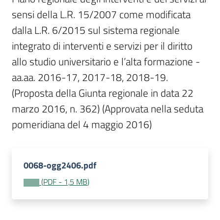
Per
sensi della L.R. 15/2007 come modificata 
i
media
dalla L.R. 6/2015 sul sistema regionale 
integrato di interventi e servizi per il diritto 
Per
allo studio universitario e l’alta formazione - 
i
aa.aa. 2016-17, 2017-18, 2018-19. 

cittadini
(Proposta della Giunta regionale in data 22 
marzo 2016, n. 362) (Approvata nella seduta 
0068-ogg2406.pdf
(
PDF
-
1,5 MB
)