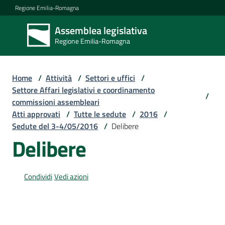
Vai al contenuto
Vai alla navigazione
Vai al footer
Regione Emilia-Romagna
Assemblea legislativa
Assemblea
Regione Emilia-Romagna
legislativa
Regione Emilia-
Romagna
Home
/
Attività
/
Settori e uffici
/
Settore Affari legislativi e coordinamento
/
commissioni assembleari
Assemblea
Atti approvati
/
Tutte le sedute
/
2016
/
Sedute del 3-4/05/2016
/
Delibere
Delibere
Attività
Condividi
Vedi azioni
Argomenti