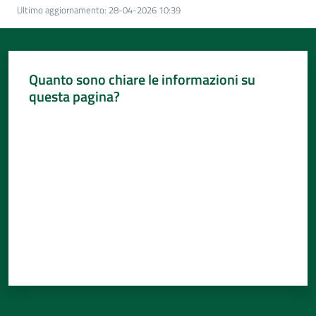
Per
Ultimo aggiornamento
:
28-04-2026 10:39
i
media
Per
Quanto sono chiare le informazioni su
i
questa pagina?
cittadini
Valuta da 1 a 5 stelle