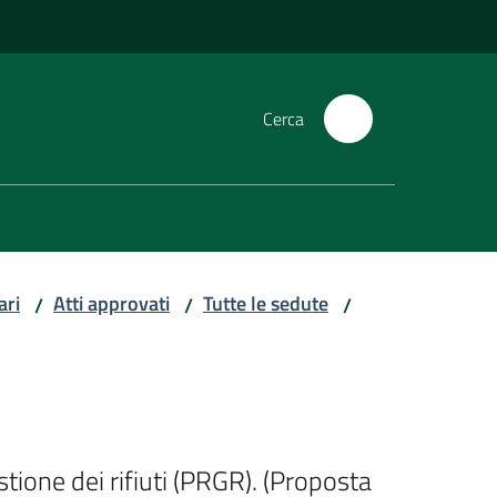
Cerca
ari
Atti approvati
Tutte le sedute
/
/
/
ione dei rifiuti (PRGR). (Proposta 