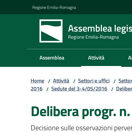
Vai al contenuto
Vai alla navigazione
Vai al footer
Regione Emilia-Romagna
Assemblea legis
Regione Emilia-Romagna
Assemblea
Attività
A
Home
Attività
Settori e uffici
Setto
/
/
/
2016
Sedute del 3-4/05/2016
Delibe
/
/
Delibera progr. n.
Decisione sulle osservazioni perven