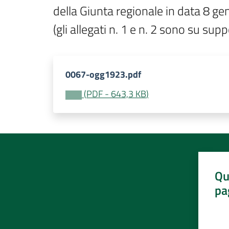
della Giunta regionale in data 8 g
(gli allegati n. 1 e n. 2 sono su sup
0067-ogg1923.pdf
(
PDF
-
643,3 KB
)
Qu
pa
Valut