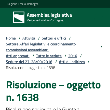
Vai al contenuto
Vai alla navigazione
Vai al footer
Regione Emilia-Romagna
Assemblea legislativa
Assemblea
Regione Emilia-Romagna
legislativa
Regione Emilia-
Romagna
Home
/
Attività
/
Settori e uffici
/
Settore Affari legislativi e coordinamento
/
commissioni assembleari
Assemblea
Atti approvati
/
Tutte le sedute
/
2016
/
Sedute del 27-28/09/2016
/
Atti di indirizzo
/
Risoluzione – oggetto n. 1638
Attività
Risoluzione – oggetto
Argomenti
n. 1638
Risoluzione per invitare la Giunta a 