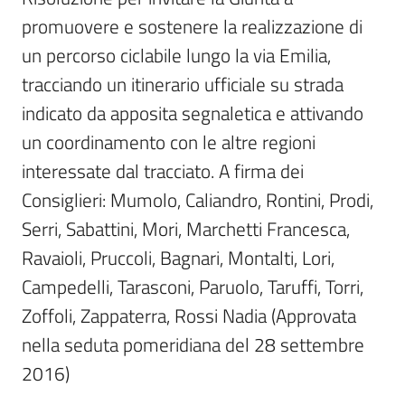
Per
promuovere e sostenere la realizzazione di 
i
media
un percorso ciclabile lungo la via Emilia, 
tracciando un itinerario ufficiale su strada 
Per
indicato da apposita segnaletica e attivando 
i
un coordinamento con le altre regioni 
cittadini
interessate dal tracciato. A firma dei 
Consiglieri: Mumolo, Caliandro, Rontini, Prodi, 
Serri, Sabattini, Mori, Marchetti Francesca, 
Ravaioli, Pruccoli, Bagnari, Montalti, Lori, 
Campedelli, Tarasconi, Paruolo, Taruffi, Torri, 
Zoffoli, Zappaterra, Rossi Nadia (Approvata 
nella seduta pomeridiana del 28 settembre 
2016)