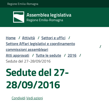
Vai al contenuto
Vai alla navigazione
Vai al footer
Regione Emilia-Romagna
Assemblea legislativa
Assemblea
Regione Emilia-Romagna
legislativa
Regione Emilia-
Romagna
Home
/
Attività
/
Settori e uffici
/
Settore Affari legislativi e coordinamento
/
commissioni assembleari
Assemblea
Atti approvati
/
Tutte le sedute
/
2016
/
Sedute del 27-28/09/2016
Sedute del 27-
Attività
28/09/2016
Argomenti
Condividi
Vedi azioni