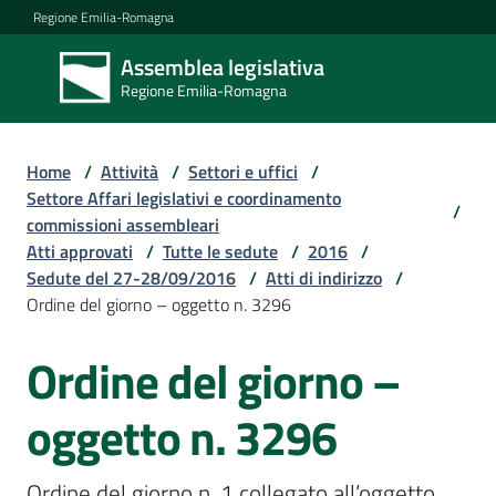
Vai al contenuto
Vai alla navigazione
Vai al footer
Regione Emilia-Romagna
Assemblea legislativa
Assemblea
Regione Emilia-Romagna
legislativa
Regione Emilia-
Romagna
Home
/
Attività
/
Settori e uffici
/
Settore Affari legislativi e coordinamento
/
commissioni assembleari
Assemblea
Atti approvati
/
Tutte le sedute
/
2016
/
Sedute del 27-28/09/2016
/
Atti di indirizzo
/
Ordine del giorno – oggetto n. 3296
Attività
Ordine del giorno –
Argomenti
oggetto n. 3296
Ordine del giorno n. 1 collegato all’oggetto 