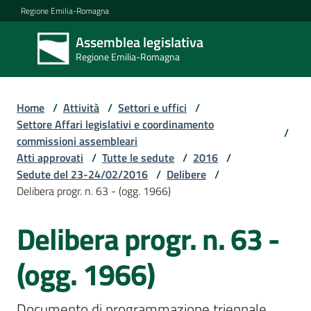
Vai al contenuto
Vai alla navigazione
Vai al footer
Regione Emilia-Romagna
Assemblea legislativa
Assemblea
Regione Emilia-Romagna
legislativa
Regione Emilia-
Romagna
Home
/
Attività
/
Settori e uffici
/
Settore Affari legislativi e coordinamento
/
commissioni assembleari
Assemblea
Atti approvati
/
Tutte le sedute
/
2016
/
Sedute del 23-24/02/2016
/
Delibere
/
Delibera progr. n. 63 - (ogg. 1966)
Attività
Delibera progr. n. 63 -
Argomenti
(ogg. 1966)
Documento di programmazione triennale 