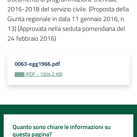
Per
2016-2018 del servizio civile. (Proposta della 
i
media
Giunta regionale in data 11 gennaio 2016, n. 
13) (Approvata nella seduta pomeridiana del 
Per
24 febbraio 2016)
i
cittadini
0063-ogg1966.pdf
(
PDF
-
1004,2 KB
)
Quanto sono chiare le informazioni su
questa pagina?