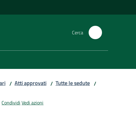
Cerca
ari
Atti approvati
Tutte le sedute
/
/
/
Condividi
Vedi azioni