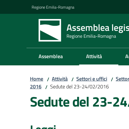
Vai al contenuto
Vai alla navigazione
Vai al footer
Regione Emilia-Romagna
Assemblea legis
Regione Emilia-Romagna
Assemblea
Attività
A
Home
Attività
Settori e uffici
Setto
/
/
/
2016
Sedute del 23-24/02/2016
/
Sedute del 23-2