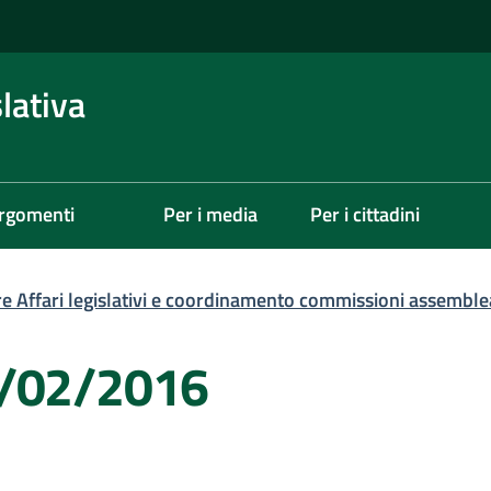
lativa
rgomenti
Per i media
Per i cittadini
re Affari legislativi e coordinamento commissioni assemble
4/02/2016