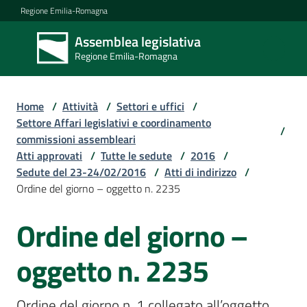
Vai al contenuto
Vai alla navigazione
Vai al footer
Regione Emilia-Romagna
Assemblea legislativa
Assemblea
Regione Emilia-Romagna
legislativa
Regione Emilia-
Romagna
Home
/
Attività
/
Settori e uffici
/
Settore Affari legislativi e coordinamento
/
commissioni assembleari
Assemblea
Atti approvati
/
Tutte le sedute
/
2016
/
Sedute del 23-24/02/2016
/
Atti di indirizzo
/
Ordine del giorno – oggetto n. 2235
Attività
Ordine del giorno –
Argomenti
oggetto n. 2235
Ordine del giorno n. 1 collegato all’oggetto 