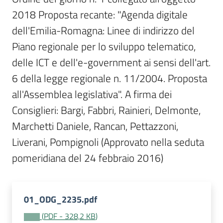
Per
2018 Proposta recante: "Agenda digitale 
i
media
dell'Emilia-Romagna: Linee di indirizzo del 
Piano regionale per lo sviluppo telematico, 
Per
delle ICT e dell'e-government ai sensi dell'art. 
i
6 della legge regionale n. 11/2004. Proposta 
cittadini
all'Assemblea legislativa". A firma dei 
Consiglieri: Bargi, Fabbri, Rainieri, Delmonte, 
Marchetti Daniele, Rancan, Pettazzoni, 
Liverani, Pompignoli (Approvato nella seduta 
pomeridiana del 24 febbraio 2016)
01_ODG_2235.pdf
(
PDF
-
328,2 KB
)