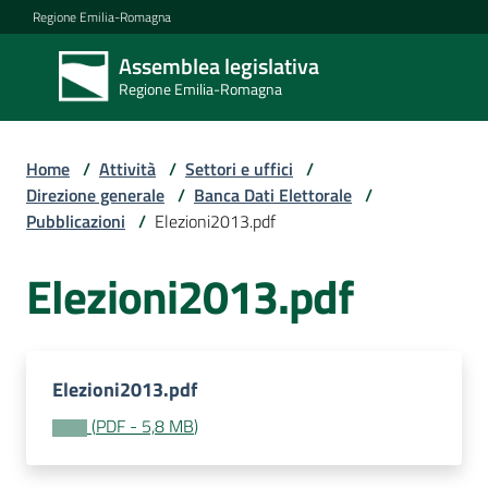
Vai al contenuto
Vai alla navigazione
Vai al footer
Regione Emilia-Romagna
Assemblea legislativa
Assemblea
Regione Emilia-Romagna
legislativa
Regione Emilia-
Romagna
Home
/
Attività
/
Settori e uffici
/
Direzione generale
/
Banca Dati Elettorale
/
Pubblicazioni
/
Elezioni2013.pdf
Assemblea
Elezioni2013.pdf
Attività
Elezioni2013.pdf
Argomenti
(
PDF
-
5,8 MB
)