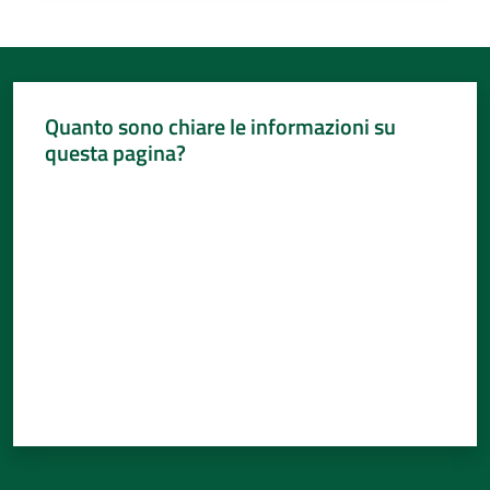
Per
i
media
Per
Quanto sono chiare le informazioni su
i
questa pagina?
cittadini
Valuta da 1 a 5 stelle