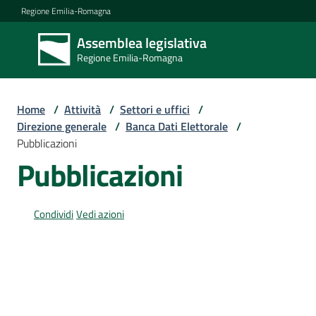
Vai al contenuto
Vai alla navigazione
Vai al footer
Regione Emilia-Romagna
Assemblea legislativa
Assemblea
Regione Emilia-Romagna
legislativa
Regione Emilia-
Romagna
Home
/
Attività
/
Settori e uffici
/
Direzione generale
/
Banca Dati Elettorale
/
Pubblicazioni
Assemblea
Pubblicazioni
Attività
Condividi
Vedi azioni
Argomenti