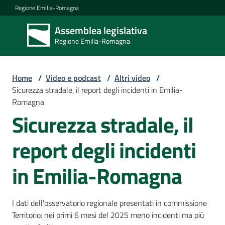
Vai al contenuto
Vai alla navigazione
Vai al footer
Regione Emilia-Romagna
Assemblea legislativa
Assemblea
Regione Emilia-Romagna
legislativa
Regione Emilia-
Romagna
Home
/
Video e podcast
/
Altri video
/
Sicurezza stradale, il report degli incidenti in Emilia-
Romagna
Assemblea
Sicurezza stradale, il
report degli incidenti
Attività
in Emilia-Romagna
Argomenti
I dati dell'osservatorio regionale presentati in commissione
Territorio: nei primi 6 mesi del 2025 meno incidenti ma più