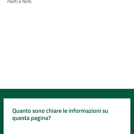
morti e feriti.
Per
i
media
Per
i
cittadini
Quanto sono chiare le informazioni su
questa pagina?
Valuta da 1 a 5 stelle