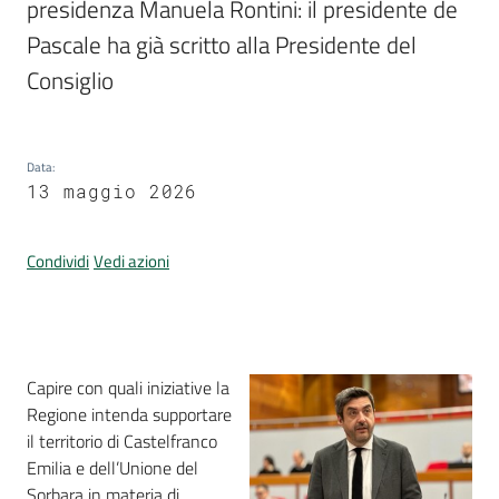
presidenza Manuela Rontini: il presidente de 
Per
i
Pascale ha già scritto alla Presidente del 
media
Consiglio
Per
i
Data
:
cittadini
13 maggio 2026
Condividi
Vedi azioni
Introduzione
Capire con quali iniziative la
Regione intenda supportare
il territorio di Castelfranco
Emilia e dell’Unione del
Sorbara in materia di