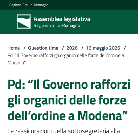
Vai al contenuto
Vai alla navigazione
Vai al footer
Regione Emilia-Romagna
Assemblea legislativa
Assemblea
Regione Emilia-Romagna
legislativa
Regione Emilia-
Romagna
Home
/
Question time
/
2026
/
12 maggio 2026
/
Pd: “Il Governo rafforzi gli organici delle forze dell’ordine a
Modena”
Assemblea
Pd: “Il Governo rafforzi
Salta al contenuto
Attività
gli organici delle forze
dell’ordine a Modena”
Argomenti
Le rassicurazioni della sottosegretaria alla 