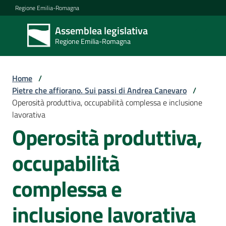
Vai al contenuto
Vai alla navigazione
Vai al footer
Regione Emilia-Romagna
Assemblea legislativa
Assemblea
Regione Emilia-Romagna
legislativa
Regione Emilia-
Romagna
Home
/
Pietre che affiorano. Sui passi di Andrea Canevaro
/
Operosità produttiva, occupabilità complessa e inclusione
Assemblea
lavorativa
Operosità produttiva,
Attività
occupabilità
complessa e
Argomenti
inclusione lavorativa