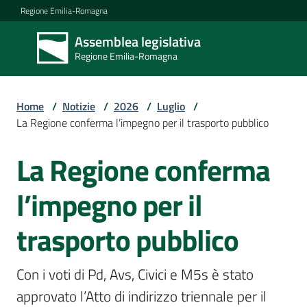
Vai al contenuto
Vai alla navigazione
Vai al footer
Regione Emilia-Romagna
Assemblea legislativa
Assemblea
Regione Emilia-Romagna
legislativa
Regione Emilia-
Romagna
Home
/
Notizie
/
2026
/
Luglio
/
La Regione conferma l’impegno per il trasporto pubblico
Assemblea
La Regione conferma
Salta al contenuto
l’impegno per il
Attività
trasporto pubblico
Argomenti
Con i voti di Pd, Avs, Civici e M5s è stato 
approvato l’Atto di indirizzo triennale per il 