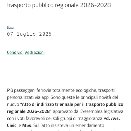
Per
trasporto pubblico regionale 2026-2028
i
media
Data
:
Per
07 luglio 2026
i
cittadini
Condividi
Vedi azioni
Introduzione
Più passeggeri, ferrovie totalmente ecologiche, trasporti
personalizzati via app. Sono queste le principali novità del
nuovo
“Atto di indirizzo triennale per il trasporto pubblico
regionale 2026-2028”
approvato dall’Assemblea legislativa
con i voti favorevoli dei soli gruppi di maggioranza
Pd, Avs,
Civici
e
M5s
. Sull’atto insisteva un emendamento