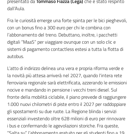
presentato da
Tommaso Fiazza (Lega)
che è stato respinto
dall’Aula.
Fra le curiosità emerge una forte spinta per le bici pieghevoli,
con un bonus fino a 300 euro per chi le combina con
l’abbonamento del treno. Debuttano, inoltre, i pacchetti
digitali “MaaS” per viaggiare ovunque con un solo clic e
sistemi di pagamento contactless estesi a tutta la flotta di
autobus.
L’atto di indirizzo delinea una vera e propria riforma verde e
la novità più attesa arriverà nel 2027, quando l'intera rete
ferroviaria regionale sarà elettrificata, azzerando le emissioni
nocive e mandando in pensione i vecchi treni diesel. Sul
fronte della mobilità ciclabile, il piano prevede di raggiungere
1.000 nuovi chilometri di piste entro il 2027 per raddoppiare
gli spostamenti su due ruote. La Regione blinda i servizi
essenziali investendo oltre 628 milioni di euro per rinnovare
i bus e confermando le agevolazioni storiche. Fra queste,
“Salta su”, l’abbonamento gratuito per gli studenti fino a 19