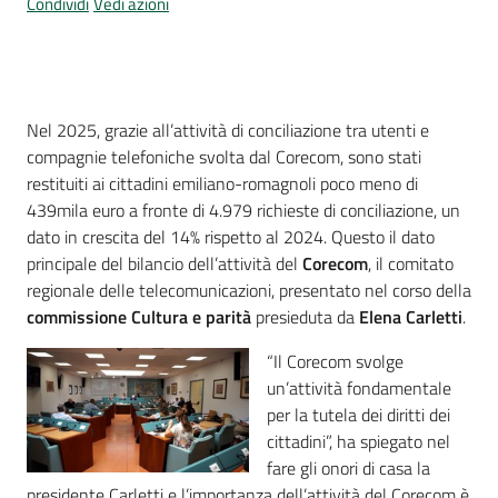
Condividi
Vedi azioni
Introduzione
Nel 2025, grazie all’attività di conciliazione tra utenti e
compagnie telefoniche svolta dal Corecom, sono stati
restituiti ai cittadini emiliano-romagnoli poco meno di
439mila euro a fronte di 4.979 richieste di conciliazione, un
dato in crescita del 14% rispetto al 2024. Questo il dato
principale del bilancio dell’attività del
Corecom
, il comitato
regionale delle telecomunicazioni, presentato nel corso della
commissione Cultura e parità
presieduta da
Elena Carletti
.
“Il Corecom svolge
un’attività fondamentale
per la tutela dei diritti dei
cittadini”, ha spiegato nel
fare gli onori di casa la
presidente Carletti e l’importanza dell’attività del Corecom è