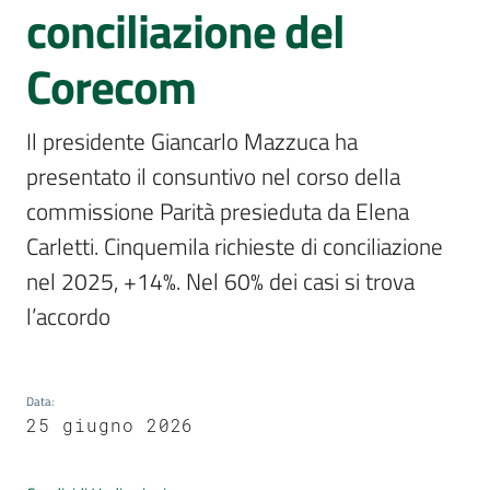
Per
conciliazione del
i
media
Corecom
Per
Il presidente Giancarlo Mazzuca ha 
i
cittadini
presentato il consuntivo nel corso della 
commissione Parità presieduta da Elena 
Carletti. Cinquemila richieste di conciliazione 
nel 2025, +14%. Nel 60% dei casi si trova 
l’accordo
Data
:
25 giugno 2026