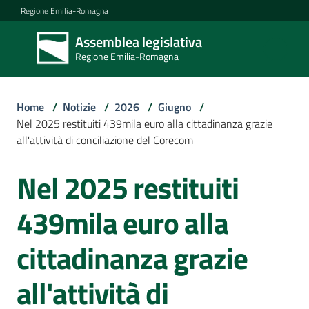
Vai al contenuto
Vai alla navigazione
Vai al footer
Regione Emilia-Romagna
Assemblea legislativa
Assemblea
Regione Emilia-Romagna
legislativa
Regione Emilia-
Romagna
Home
/
Notizie
/
2026
/
Giugno
/
Nel 2025 restituiti 439mila euro alla cittadinanza grazie
all'attività di conciliazione del Corecom
Assemblea
Nel 2025 restituiti
Salta al contenuto
Attività
439mila euro alla
cittadinanza grazie
Argomenti
all'attività di