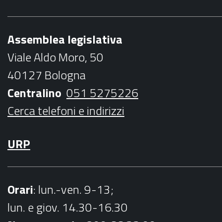
e
t
t
t
l
b
t
a
u
Assemblea legislativa
o
e
g
b
Viale Aldo Moro, 50
o
r
r
e
40127 Bologna
k
a
Centralino
051 5275226
m
Cerca telefoni e indirizzi
URP
Orari
: lun.-ven. 9-13;
lun. e giov. 14.30-16.30