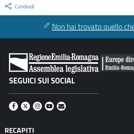
Attiva
Condividi
condividi
facebook
twitter
Non hai trovato quello che
SEGUICI SUI SOCIAL
F
T
I
Y
M
a
w
n
o
a
RECAPITI
c
i
s
u
i