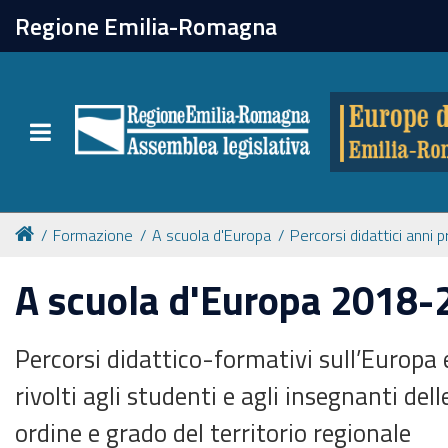
chiudi
Regione Emilia-Romagna
Europe direct
Toggle navigation
Attività
Formazione
Formazione
A scuola d'Europa
Percorsi didattici anni 
Eventi
A scuola d'Europa 2018-
Tutte le notizie
Percorsi didattico-formativi sull’Europa e
rivolti agli studenti e agli insegnanti dell
Newsletter
ordine e grado del territorio regionale