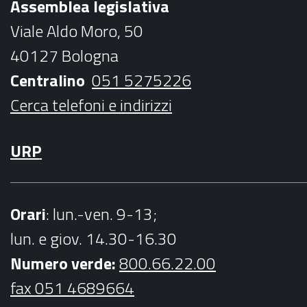
Assemblea legislativa
o
e
g
b
Viale Aldo Moro, 50
o
r
r
e
40127 Bologna
k
a
Centralino
051 5275226
m
Cerca telefoni e indirizzi
URP
Orari
: lun.-ven. 9-13;
lun. e giov. 14.30-16.30
Numero verde:
800.66.22.00
fax 051 4689664