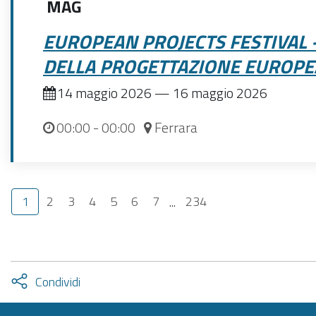
MAG
EUROPEAN PROJECTS FESTIVAL -
DELLA PROGETTAZIONE EUROPE
14 maggio 2026
—
16 maggio 2026
00:00
- 00:00
Ferrara
1
2
3
4
5
6
7
...
234
Attiva
Condividi
condividi
facebook
twitter