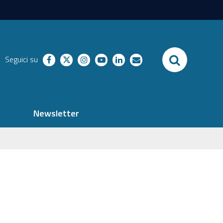
SEARCH
Seguici su
facebook
twitter
instagram
youtube
linkedin
richieste
Newsletter