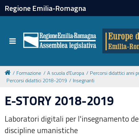
chiudi
Regione Emilia-Romagna
Europe direct
Toggle navigation
Attività
Formazione
Formazione
A scuola d'Europa
Percorsi didattici anni 
Percorsi didattici 2018-2019
Insegnanti
Eventi
E-STORY 2018-2019
Tutte le notizie
Laboratori digitali per l'insegnamento del
discipline umanistiche
Newsletter