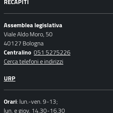
RECAPITI
c
i
s
u
i
e
t
t
t
l
b
t
a
u
Assemblea legislativa
o
e
g
b
Viale Aldo Moro, 50
o
r
r
e
40127 Bologna
k
a
Centralino
051 5275226
m
Cerca telefoni e indirizzi
URP
Orari
: lun.-ven. 9-13;
lun. e giov. 14.30-16.30