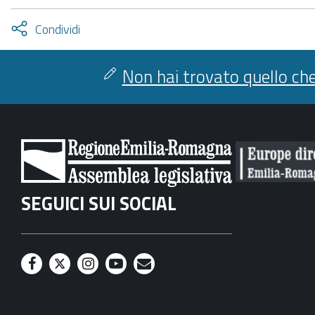
Attiva
Condividi
condividi
facebook
twitter
Non hai trovato quello che
SEGUICI SUI SOCIAL
F
T
I
Y
M
a
w
n
o
a