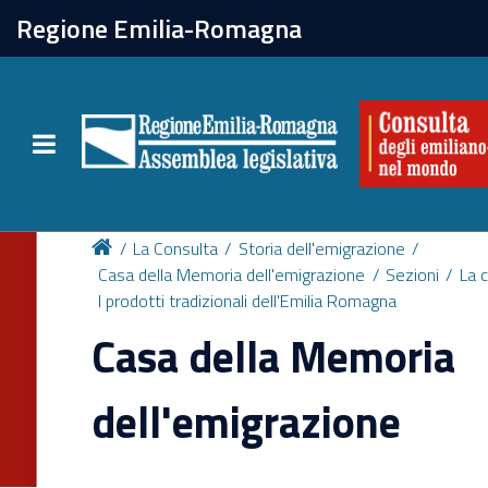
chiudi
Regione Emilia-Romagna
La Consulta
Toggle navigation
Attività
Per chi vive all'estero
La Consulta
Storia dell'emigrazione
Casa della Memoria dell'emigrazione
Sezioni
La 
I prodotti tradizionali dell'Emilia Romagna
Newsletter
Casa della Memoria
dell'emigrazione