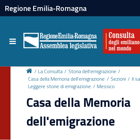
chiudi
Regione Emilia-Romagna
La Consulta
Toggle navigation
Attività
Per chi vive all'estero
La Consulta
Storia dell'emigrazione
Casa della Memoria dell'emigrazione
Sezioni
Il s
Leggere storie di emigrazione
Messico
Newsletter
Casa della Memoria
dell'emigrazione