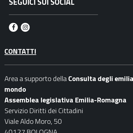
SEGUICI SUI SOCIAL
F
I
a
n
CONTATTI
c
s
e
t
b
a
Area a supporto della
C
onsulta degli emili
o
g
mondo
o
r
Assemblea legislativa Emilia-Romagna
k
a
Servizio Diritti dei Cittadini
m
Viale Aldo Moro, 50
40127 BOLOGNA