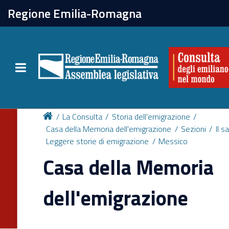
chiudi
Regione Emilia-Romagna
La Consulta
Toggle navigation
Attività
Per chi vive all'estero
La Consulta
Storia dell'emigrazione
Casa della Memoria dell'emigrazione
Sezioni
Il s
Leggere storie di emigrazione
Messico
Newsletter
Casa della Memoria
dell'emigrazione