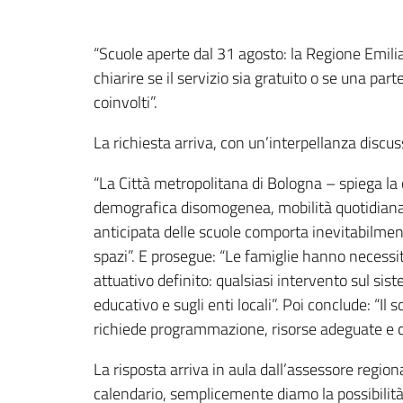
Contenuto
“Scuole aperte dal 31 agosto: la Regione Emil
chiarire se il servizio sia gratuito o se una par
coinvolti”.
La richiesta arriva, con un’interpellanza discus
“La Città metropolitana di Bologna – spiega la 
demografica disomogenea, mobilità quotidiana, li
anticipata delle scuole comporta inevitabilment
spazi”. E prosegue: “Le famiglie hanno necessità
attuativo definito: qualsiasi intervento sul sist
educativo e sugli enti locali”. Poi conclude: “Il
richiede programmazione, risorse adeguate e cri
La risposta arriva in aula dall’assessore regio
calendario, semplicemente diamo la possibilità