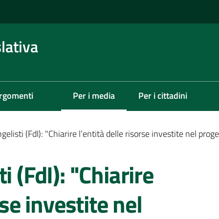
lativa
rgomenti
Per i media
Per i cittadini
Menu selezionato
elisti (FdI): "Chiarire l’entità delle risorse investite nel pro
i (FdI): "Chiarire
rse investite nel