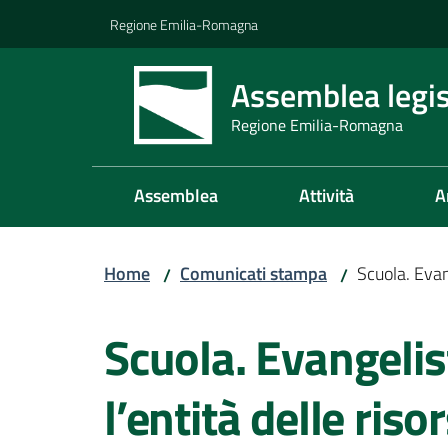
Vai al contenuto
Vai alla navigazione
Vai al footer
Regione Emilia-Romagna
Assemblea legis
Regione Emilia-Romagna
Assemblea
Attività
A
Home
Comunicati stampa
Scuola. Evang
/
/
Salta al contenuto
Scuola. Evangelist
l’entità delle riso