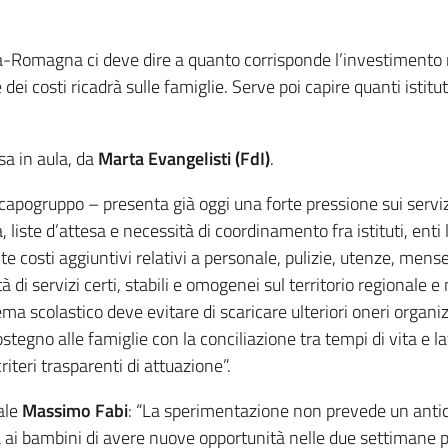
ia-Romagna ci deve dire a quanto corrisponde l’investimento
te dei costi ricadrà sulle famiglie. Serve poi capire quanti isti
sa in aula, da
Marta Evangelisti (FdI)
.
capogruppo – presenta già oggi una forte pressione sui servizi
ste d’attesa e necessità di coordinamento fra istituti, enti lo
e costi aggiuntivi relativi a personale, pulizie, utenze, mense
 di servizi certi, stabili e omogenei sul territorio regionale 
ema scolastico deve evitare di scaricare ulteriori oneri organizz
 sostegno alle famiglie con la conciliazione tra tempi di vita e
teri trasparenti di attuazione”.
nale
Massimo Fabi
: “La sperimentazione non prevede un antici
 ai bambini di avere nuove opportunità nelle due settimane pr