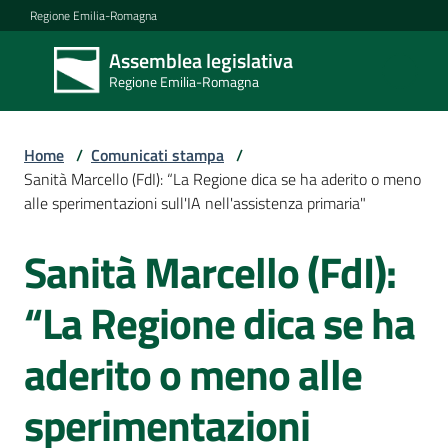
Vai al contenuto
Vai alla navigazione
Vai al footer
Regione Emilia-Romagna
Assemblea legislativa
Assemblea
Regione Emilia-Romagna
legislativa
Regione Emilia-
Romagna
Home
/
Comunicati stampa
/
Sanità Marcello (FdI): “La Regione dica se ha aderito o meno
alle sperimentazioni sull'IA nell'assistenza primaria"
Assemblea
Sanità Marcello (FdI):
Salta al contenuto
Attività
“La Regione dica se ha
aderito o meno alle
Argomenti
sperimentazioni