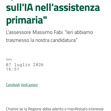
Per
sull'IA nell'assistenza
i
media
primaria"
Menu selezionato
Per
L'assessore Massimo Fabi: “Ieri abbiamo 
i
cittadini
trasmesso la nostra candidatura”
Data
:
07 luglio 2026
16:51
Condividi
Vedi azioni
Contenuto
Chiarire se la Regione abbia aderito o manifestato interesse