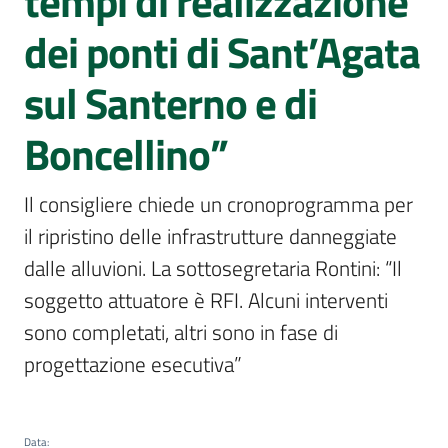
tempi di realizzazione
Per
i
dei ponti di Sant’Agata
media
Menu selezionato
sul Santerno e di
Per
i
Boncellino”
cittadini
Il consigliere chiede un cronoprogramma per 
il ripristino delle infrastrutture danneggiate 
dalle alluvioni. La sottosegretaria Rontini: “Il 
soggetto attuatore è RFI. Alcuni interventi 
sono completati, altri sono in fase di 
progettazione esecutiva” 
Data
: