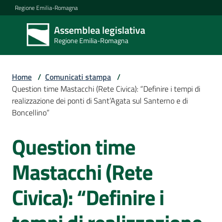
Vai al contenuto
Vai alla navigazione
Vai al footer
Regione Emilia-Romagna
Assemblea legislativa
Assemblea
Regione Emilia-Romagna
legislativa
Regione Emilia-
Romagna
Home
/
Comunicati stampa
/
Question time Mastacchi (Rete Civica): “Definire i tempi di
realizzazione dei ponti di Sant’Agata sul Santerno e di
Assemblea
Boncellino”
Question time
Salta al contenuto
Attività
Mastacchi (Rete
Argomenti
Civica): “Definire i