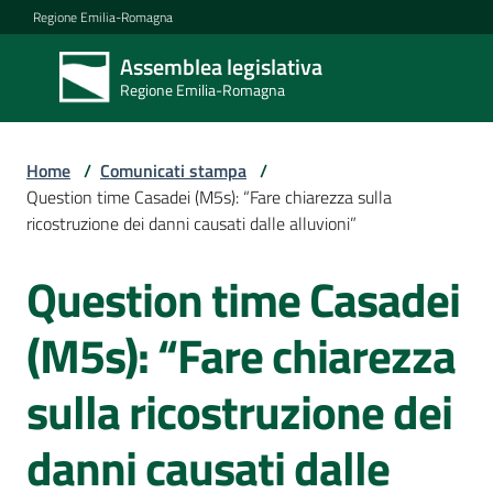
Vai al contenuto
Vai alla navigazione
Vai al footer
Regione Emilia-Romagna
Assemblea legislativa
Assemblea
Regione Emilia-Romagna
legislativa
Regione Emilia-
Romagna
Home
/
Comunicati stampa
/
Question time Casadei (M5s): “Fare chiarezza sulla
ricostruzione dei danni causati dalle alluvioni”
Assemblea
Question time Casadei
Salta al contenuto
Attività
(M5s): “Fare chiarezza
sulla ricostruzione dei
Argomenti
danni causati dalle