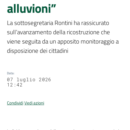
Per
alluvioni”
i
media
La sottosegretaria Rontini ha rassicurato 
Menu selezionato
sull’avanzamento della ricostruzione che 
Per
i
viene seguita da un apposito monitoraggio a 
cittadini
disposizione dei cittadini 
Data
:
07 luglio 2026
12:42
Condividi
Vedi azioni