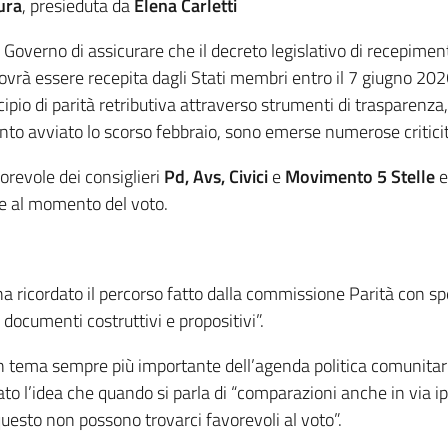
ura
, presieduta da
Elena Carletti
 Governo di assicurare che il decreto legislativo di recepime
e dovrà essere recepita dagli Stati membri entro il 7 giugno 
ncipio di parità retributiva attraverso strumenti di trasparenza
imento avviato lo scorso febbraio, sono emerse numerose critic
orevole dei consiglieri
Pd, Avs, Civici
e
Movimento 5 Stelle
e
e al momento del voto.
e ha ricordato il percorso fatto dalla commissione Parità con 
documenti costruttivi e propositivi”.
 tema sempre più importante dell’agenda politica comunitaria 
to l’idea che quando si parla di “comparazioni anche in via ipo
uesto non possono trovarci favorevoli al voto”.