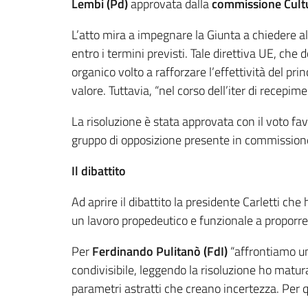
Lembi
(Pd)
approvata dalla
commissione Cult
L’atto mira a impegnare la Giunta a chiedere al
entro i termini previsti. Tale direttiva UE, ch
organico volto a rafforzare l’effettività del pri
valore. Tuttavia, “nel corso dell’iter di recep
La risoluzione è stata approvata con il voto fav
gruppo di opposizione presente in commission
Il dibattito
Ad aprire il dibattito la presidente Carletti ch
un lavoro propedeutico e funzionale a proporre 
Per
Ferdinando Pulitanò (FdI)
“affrontiamo un
condivisibile, leggendo la risoluzione ho matura
parametri astratti che creano incertezza. Per q