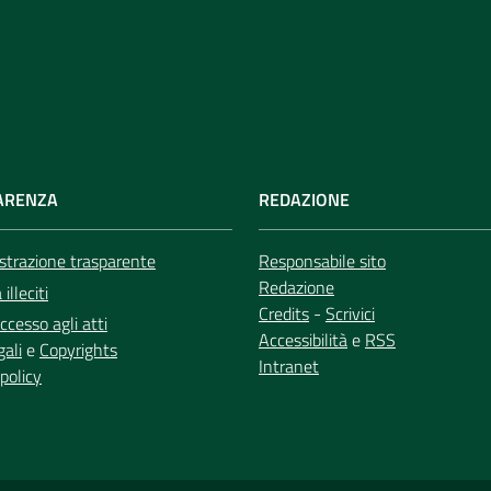
ARENZA
REDAZIONE
trazione trasparente
Responsabile sito
Redazione
illeciti
Credits
-
Scrivici
ccesso agli atti
Accessibilità
e
RSS
gali
e
Copyrights
Intranet
policy