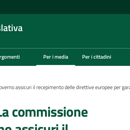
lativa
rgomenti
Per i media
Per i cittadini
Menu selezionato
verno assicuri il recepimento delle direttive europee per garan
 La commissione
o assicuri il