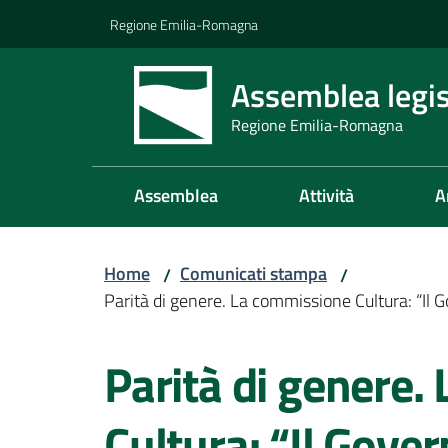
Vai al contenuto
Vai alla navigazione
Vai al footer
Regione Emilia-Romagna
Assemblea legis
Regione Emilia-Romagna
Assemblea
Attività
A
Home
Comunicati stampa
/
/
Parità di genere. La commissione Cultura: “Il Go
Salta al contenuto
Parità di genere.
Cultura: “Il Govern