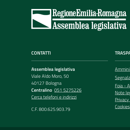
CONTATTI
TRASP
Assemblea legislativa
Amminis
Viale Aldo Moro, 50
Segnala 
40127 Bologna
Foia - A
Centralino
051 5275226
Note le
Cerca telefoni e indirizzi
Privacy 
Cookies
C.F. 800.625.903.79