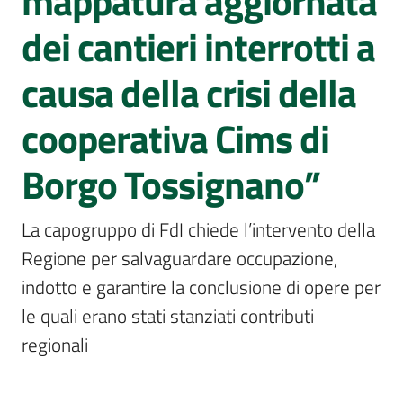
mappatura aggiornata
Per
i
dei cantieri interrotti a
media
Menu selezionato
causa della crisi della
Per
i
cooperativa Cims di
cittadini
Borgo Tossignano”
La capogruppo di FdI chiede l’intervento della 
Regione per salvaguardare occupazione, 
indotto e garantire la conclusione di opere per 
le quali erano stati stanziati contributi 
regionali