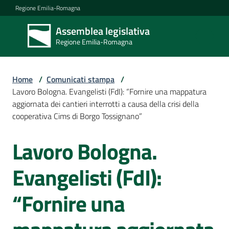
Vai al contenuto
Vai alla navigazione
Vai al footer
Regione Emilia-Romagna
Assemblea legislativa
Assemblea
Regione Emilia-Romagna
legislativa
Regione Emilia-
Romagna
Home
/
Comunicati stampa
/
Lavoro Bologna. Evangelisti (FdI): “Fornire una mappatura
aggiornata dei cantieri interrotti a causa della crisi della
Assemblea
cooperativa Cims di Borgo Tossignano”
Lavoro Bologna.
Salta al contenuto
Attività
Evangelisti (FdI):
Argomenti
“Fornire una