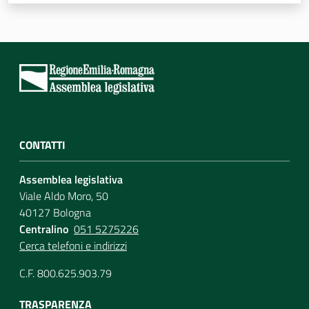
Assemblea
Attività
Argomenti
Per i media
CONTATTI
Assemblea legislativa
Per i cittadini
Viale Aldo Moro, 50
40127 Bologna
Centralino
051 5275226
Cerca telefoni e indirizzi
C.F. 800.625.903.79
TRASPARENZA