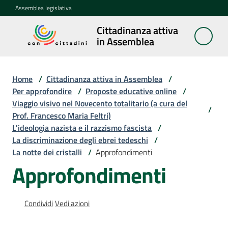
Vai al contenuto
Vai alla navigazione
Vai al footer
Assemblea legislativa
Cittadinanza attiva
Cittadinanza
in Assemblea
attiva in
Assemblea
Home
/
Cittadinanza attiva in Assemblea
/
Per approfondire
/
Proposte educative online
/
Viaggio visivo nel Novecento totalitario (a cura del
Concittadini
/
Prof. Francesco Maria Feltri)
L'ideologia nazista e il razzismo fascista
/
Porte
La discriminazione degli ebrei tedeschi
/
aperte
La notte dei cristalli
/
Approfondimenti
in
Approfondimenti
Assemblea
Mostre
Condividi
Vedi azioni
itineranti