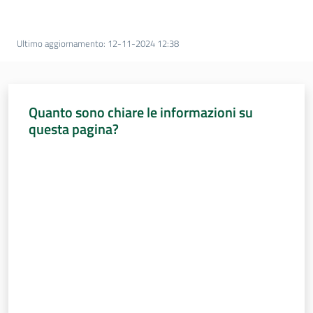
Percorsi
sulla
memoria
Ultimo aggiornamento
:
12-11-2024 12:38
Seguici
Quanto sono chiare le informazioni su
su
questa pagina?
Valuta da 1 a 5 stelle
Assemblea
legislativa